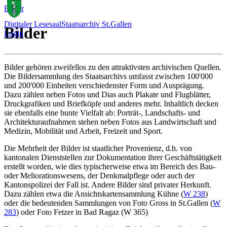
Bilder
Digitaler Lesesaal
Staatsarchiv St.Gallen
Bilder
Login
Bilder gehören zweifellos zu den attraktivsten archivischen Quellen.
Die Bildersammlung des Staatsarchivs umfasst zwischen 100'000
und 200'000 Einheiten verschiedenster Form und Ausprägung.
Dazu zählen neben Fotos und Dias auch Plakate und Flugblätter,
Druckgrafiken und Briefköpfe und anderes mehr. Inhaltlich decken
sie ebenfalls eine bunte Vielfalt ab: Porträt-, Landschafts- und
Architekturaufnahmen stehen neben Fotos aus Landwirtschaft und
Medizin, Mobilität und Arbeit, Freizeit und Sport.
Die Mehrheit der Bilder ist staatlicher Provenienz, d.h. von
kantonalen Dienststellen zur Dokumentation ihrer Geschäftstätigkeit
erstellt worden, wie dies typischerweise etwa im Bereich des Bau-
oder Meliorationswesens, der Denkmalpflege oder auch der
Kantonspolizei der Fall ist. Andere Bilder sind privater Herkunft.
Dazu zählen etwa die Ansichtskartensammlung Kühne (
W 238
)
oder die bedeutenden Sammlungen von Foto Gross in St.Gallen (
W
283
) oder Foto Fetzer in Bad Ragaz (W 365)