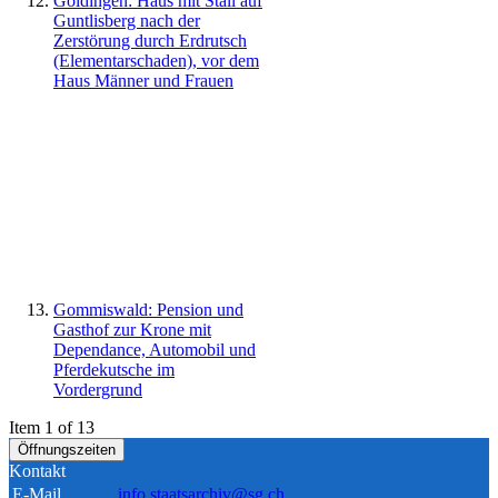
Goldingen: Haus mit Stall auf
Guntlisberg nach der
Zerstörung durch Erdrutsch
(Elementarschaden), vor dem
Haus Männer und Frauen
Gommiswald: Pension und
Gasthof zur Krone mit
Dependance, Automobil und
Pferdekutsche im
Vordergrund
Item 1 of 13
Öffnungszeiten
Kontakt
E-Mail
info.staatsarchiv@sg.ch