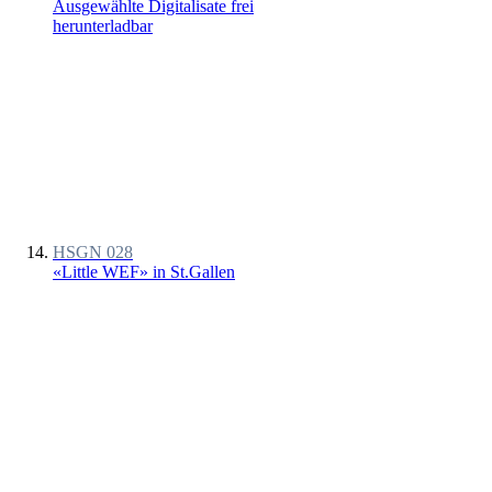
Ausgewählte Digitalisate frei
herunterladbar
HSGN 028
«Little WEF» in St.Gallen