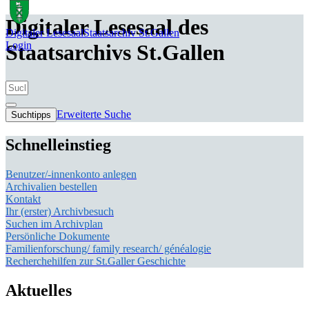
Digitaler Lesesaal des
Digitaler Lesesaal
Staatsarchiv St.Gallen
Login
Staatsarchivs St.Gallen
Erweiterte Suche
Suchtipps
Schnelleinstieg
Benutzer/-innenkonto anlegen
Archivalien bestellen
Kontakt
Ihr (erster) Archivbesuch
Suchen im Archivplan
Persönliche Dokumente
Familienforschung/ family research/ généalogie
Recherchehilfen zur St.Galler Geschichte
Aktuelles