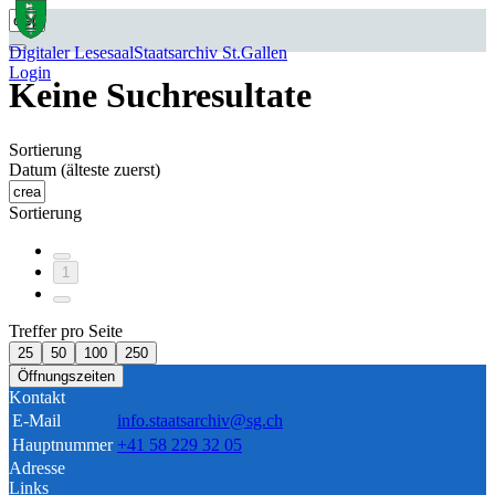
Digitaler Lesesaal
Staatsarchiv St.Gallen
Login
Keine Suchresultate
Sortierung
Datum (älteste zuerst)
Sortierung
1
Treffer pro Seite
25
50
100
250
Öffnungszeiten
Kontakt
E-Mail
info.staatsarchiv@sg.ch
Hauptnummer
+41 58 229 32 05
Adresse
Links