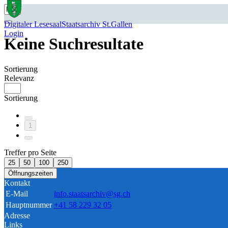
Digitaler Lesesaal
Staatsarchiv St.Gallen
Login
Keine Suchresultate
Sortierung
Relevanz
Sortierung
1
Treffer pro Seite
25
50
100
250
Öffnungszeiten
Kontakt
E-Mail
info.staatsarchiv@sg.ch
Hauptnummer
+41 58 229 32 05
Adresse
Links