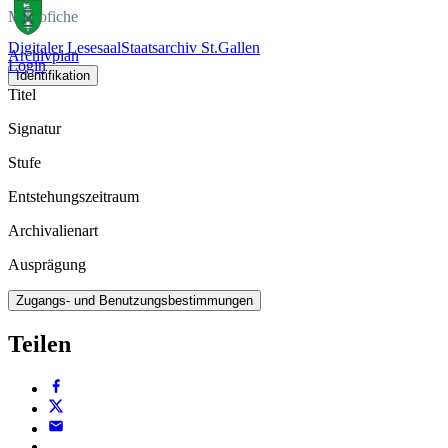
Mikrofiche
Digitaler Lesesaal
Staatsarchiv St.Gallen
Archivplan
Login
Identifikation
Titel
Signatur
Stufe
Entstehungszeitraum
Archivalienart
Ausprägung
Zugangs- und Benutzungsbestimmungen
Teilen