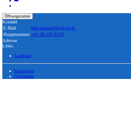
Öffnungszeiten
Kontakt
E-Mail
info.staatsarchiv@sg.ch
Hauptnummer
+41 58 229 32 05
Adresse
Links
Lageplan
Impressum
Disclaimer