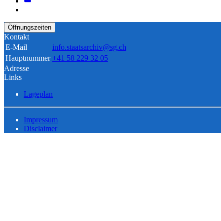
Öffnungszeiten
Kontakt
E-Mail
info.staatsarchiv@sg.ch
Hauptnummer
+41 58 229 32 05
Adresse
Links
Lageplan
Impressum
Disclaimer