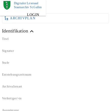
Digitaler Lesesaal
PLAN
Staatsarchiv St.Gallen
LOGIN
ARCHIVPLAN
Identifikation
Titel
Signatur
Stufe
Entstehungszeitraum
Archivalienart
Verfertiger/-in
Ausprägung