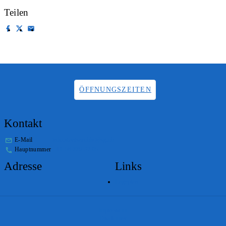
Teilen
ÖFFNUNGSZEITEN
Kontakt
E-Mail
info.staatsarchiv@sg.ch
Hauptnummer
+41 58 229 32 05
Adresse
Links
Lageplan
Impressum
Disclaimer