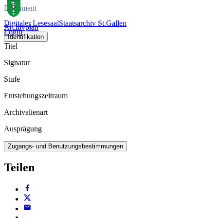
Dokument
Digitaler Lesesaal
Staatsarchiv St.Gallen
Archivplan
Login
Identifikation
Titel
Signatur
Stufe
Entstehungszeitraum
Archivalienart
Ausprägung
Zugangs- und Benutzungsbestimmungen
Teilen