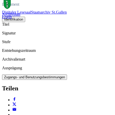
Dokument
Digitaler Lesesaal
Staatsarchiv St.Gallen
Archivplan
Login
Identifikation
Titel
Signatur
Stufe
Entstehungszeitraum
Archivalienart
Ausprägung
Zugangs- und Benutzungsbestimmungen
Teilen