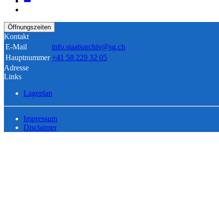
Öffnungszeiten
Kontakt
E-Mail
info.staatsarchiv@sg.ch
Hauptnummer
+41 58 229 32 05
Adresse
Links
Lageplan
Impressum
Disclaimer