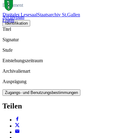
Dokument
Digitaler Lesesaal
Staatsarchiv St.Gallen
Archivplan
Login
Identifikation
Titel
Signatur
Stufe
Entstehungszeitraum
Archivalienart
Ausprägung
Zugangs- und Benutzungsbestimmungen
Teilen