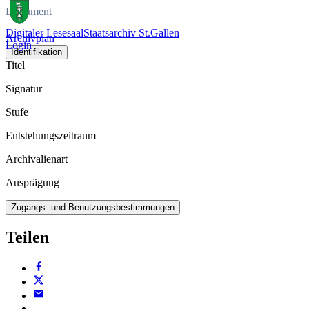
Dokument
Digitaler Lesesaal
Staatsarchiv St.Gallen
Archivplan
Login
Identifikation
Titel
Signatur
Stufe
Entstehungszeitraum
Archivalienart
Ausprägung
Zugangs- und Benutzungsbestimmungen
Teilen