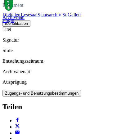
Dokument
Digitaler Lesesaal
Staatsarchiv St.Gallen
Archivplan
Login
Identifikation
Titel
Signatur
Stufe
Entstehungszeitraum
Archivalienart
Ausprägung
Zugangs- und Benutzungsbestimmungen
Teilen