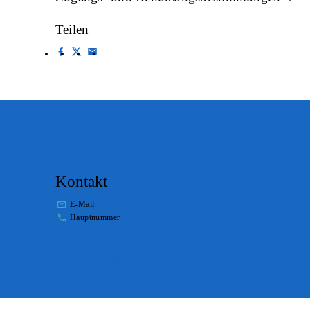
Teilen
Kontakt
E-Mail
info.staatsarchiv@sg.ch
Hauptnummer
+41 58 229 32 05
Impressum
Disclaimer