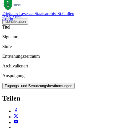
Dokument
Digitaler Lesesaal
Staatsarchiv St.Gallen
Archivplan
Login
Identifikation
Titel
Signatur
Stufe
Entstehungszeitraum
Archivalienart
Ausprägung
Zugangs- und Benutzungsbestimmungen
Teilen