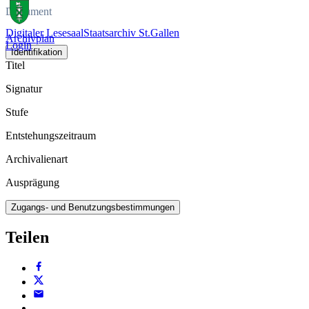
Dokument
Digitaler Lesesaal
Staatsarchiv St.Gallen
Archivplan
Login
Identifikation
Titel
Signatur
Stufe
Entstehungszeitraum
Archivalienart
Ausprägung
Zugangs- und Benutzungsbestimmungen
Teilen