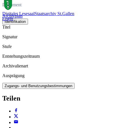
Dokument
Digitaler Lesesaal
Staatsarchiv St.Gallen
Archivplan
Login
Identifikation
Titel
Signatur
Stufe
Entstehungszeitraum
Archivalienart
Ausprägung
Zugangs- und Benutzungsbestimmungen
Teilen