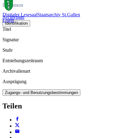
Dokument
Digitaler Lesesaal
Staatsarchiv St.Gallen
Archivplan
Login
Identifikation
Titel
Signatur
Stufe
Entstehungszeitraum
Archivalienart
Ausprägung
Zugangs- und Benutzungsbestimmungen
Teilen