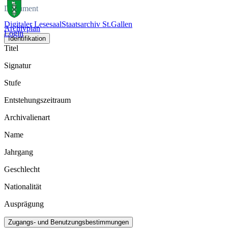
Dokument
Digitaler Lesesaal
Staatsarchiv St.Gallen
Archivplan
Login
Identifikation
Titel
Signatur
Stufe
Entstehungszeitraum
Archivalienart
Name
Jahrgang
Geschlecht
Nationalität
Ausprägung
Zugangs- und Benutzungsbestimmungen