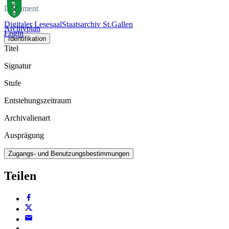
Dokument
Digitaler Lesesaal
Staatsarchiv St.Gallen
Archivplan
Login
Identifikation
Titel
Signatur
Stufe
Entstehungszeitraum
Archivalienart
Ausprägung
Zugangs- und Benutzungsbestimmungen
Teilen