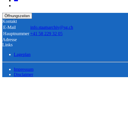
Öffnungszeiten
Kontakt
E-Mail
info.staatsarchiv@sg.ch
Hauptnummer
+41 58 229 32 05
Adresse
Links
Lageplan
Impressum
Disclaimer