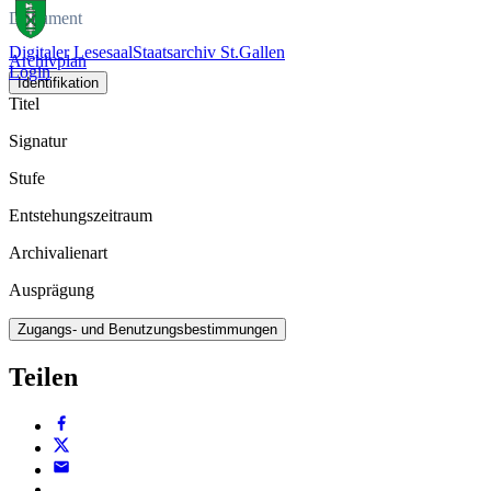
Dokument
Digitaler Lesesaal
Staatsarchiv St.Gallen
Archivplan
Login
Identifikation
Titel
Signatur
Stufe
Entstehungszeitraum
Archivalienart
Ausprägung
Zugangs- und Benutzungsbestimmungen
Teilen