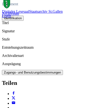
Dokument
Digitaler Lesesaal
Staatsarchiv St.Gallen
Archivplan
Login
Identifikation
Titel
Signatur
Stufe
Entstehungszeitraum
Archivalienart
Ausprägung
Zugangs- und Benutzungsbestimmungen
Teilen