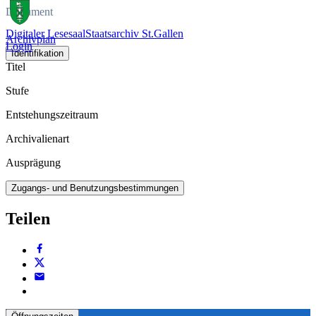
Dokument
Digitaler Lesesaal
Staatsarchiv St.Gallen
Archivplan
Login
Identifikation
Titel
Stufe
Entstehungszeitraum
Archivalienart
Ausprägung
Zugangs- und Benutzungsbestimmungen
Teilen