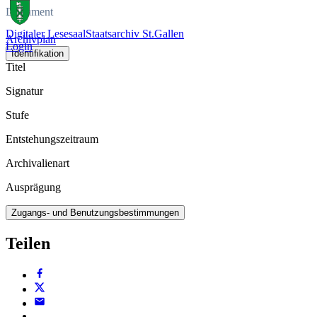
Dokument
Digitaler Lesesaal
Staatsarchiv St.Gallen
Archivplan
Login
Identifikation
Titel
Signatur
Stufe
Entstehungszeitraum
Archivalienart
Ausprägung
Zugangs- und Benutzungsbestimmungen
Teilen