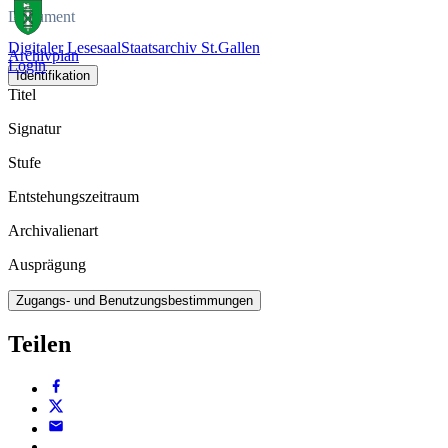
Dokument
Digitaler Lesesaal
Staatsarchiv St.Gallen
Archivplan
Login
Identifikation
Titel
Signatur
Stufe
Entstehungszeitraum
Archivalienart
Ausprägung
Zugangs- und Benutzungsbestimmungen
Teilen