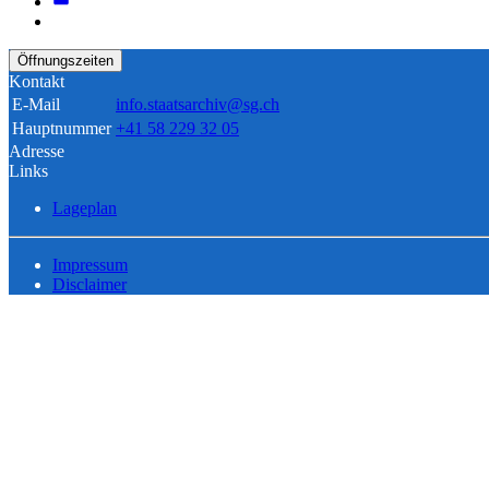
Öffnungszeiten
Kontakt
E-Mail
info.staatsarchiv@sg.ch
Hauptnummer
+41 58 229 32 05
Adresse
Links
Lageplan
Impressum
Disclaimer