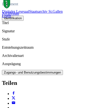
Dokument
Digitaler Lesesaal
Staatsarchiv St.Gallen
Archivplan
Login
Identifikation
Titel
Signatur
Stufe
Entstehungszeitraum
Archivalienart
Ausprägung
Zugangs- und Benutzungsbestimmungen
Teilen