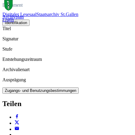
Dokument
Digitaler Lesesaal
Staatsarchiv St.Gallen
Archivplan
Login
Identifikation
Titel
Signatur
Stufe
Entstehungszeitraum
Archivalienart
Ausprägung
Zugangs- und Benutzungsbestimmungen
Teilen