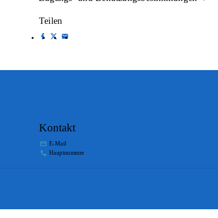
Teilen
Kontakt
E-Mail
info.staatsarchiv@sg.ch
Hauptnummer
+41 58 229 32 05
Impressum
Disclaimer