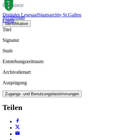
Dokument
Digitaler Lesesaal
Staatsarchiv St.Gallen
Archivplan
Login
Identifikation
Titel
Signatur
Stufe
Entstehungszeitraum
Archivalienart
Ausprägung
Zugangs- und Benutzungsbestimmungen
Teilen