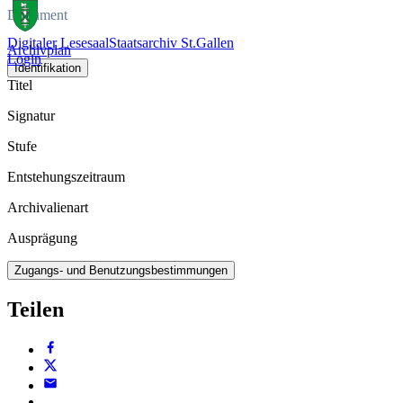
Dokument
Digitaler Lesesaal
Staatsarchiv St.Gallen
Archivplan
Login
Identifikation
Titel
Signatur
Stufe
Entstehungszeitraum
Archivalienart
Ausprägung
Zugangs- und Benutzungsbestimmungen
Teilen