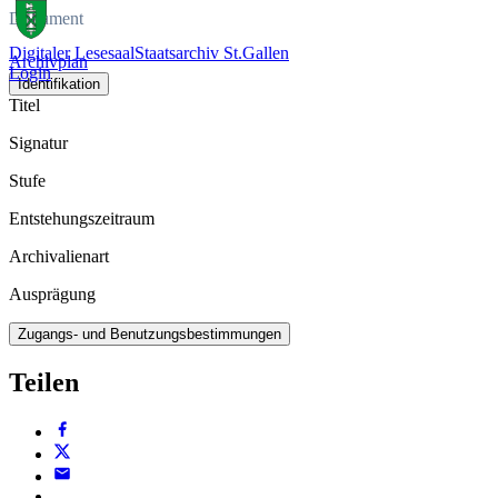
Dokument
Digitaler Lesesaal
Staatsarchiv St.Gallen
Archivplan
Login
Identifikation
Titel
Signatur
Stufe
Entstehungszeitraum
Archivalienart
Ausprägung
Zugangs- und Benutzungsbestimmungen
Teilen