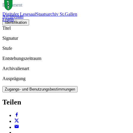
Dokument
Digitaler Lesesaal
Staatsarchiv St.Gallen
Archivplan
Login
Identifikation
Titel
Signatur
Stufe
Entstehungszeitraum
Archivalienart
Ausprägung
Zugangs- und Benutzungsbestimmungen
Teilen