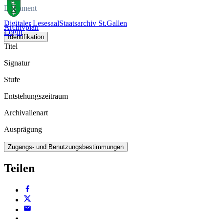
Dokument
Digitaler Lesesaal
Staatsarchiv St.Gallen
Archivplan
Login
Identifikation
Titel
Signatur
Stufe
Entstehungszeitraum
Archivalienart
Ausprägung
Zugangs- und Benutzungsbestimmungen
Teilen