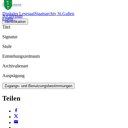
Dokument
Digitaler Lesesaal
Staatsarchiv St.Gallen
Archivplan
Login
Identifikation
Titel
Signatur
Stufe
Entstehungszeitraum
Archivalienart
Ausprägung
Zugangs- und Benutzungsbestimmungen
Teilen