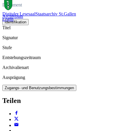
Dokument
Digitaler Lesesaal
Staatsarchiv St.Gallen
Archivplan
Login
Identifikation
Titel
Signatur
Stufe
Entstehungszeitraum
Archivalienart
Ausprägung
Zugangs- und Benutzungsbestimmungen
Teilen