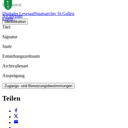
Dokument
Digitaler Lesesaal
Staatsarchiv St.Gallen
Archivplan
Login
Identifikation
Titel
Signatur
Stufe
Entstehungszeitraum
Archivalienart
Ausprägung
Zugangs- und Benutzungsbestimmungen
Teilen