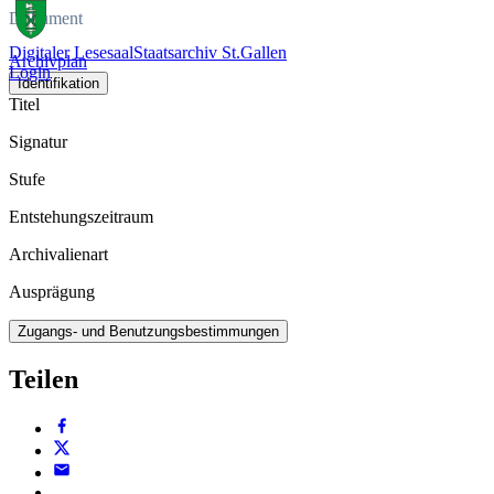
Dokument
Digitaler Lesesaal
Staatsarchiv St.Gallen
Archivplan
Login
Identifikation
Titel
Signatur
Stufe
Entstehungszeitraum
Archivalienart
Ausprägung
Zugangs- und Benutzungsbestimmungen
Teilen