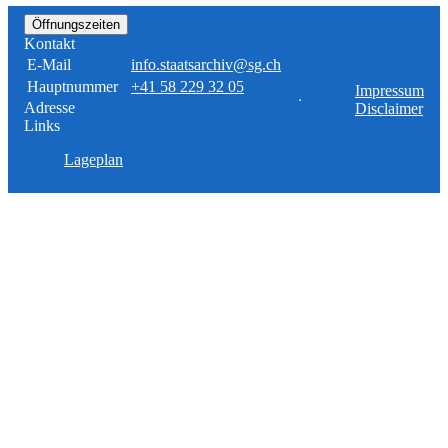
Öffnungszeiten
Kontakt
E-Mail
info.staatsarchiv@sg.ch
Hauptnummer
+41 58 229 32 05
Impressum
Adresse
Disclaimer
Links
Lageplan