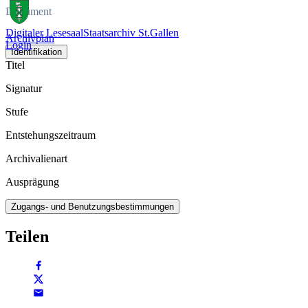
Dokument
Digitaler Lesesaal
Staatsarchiv St.Gallen
Archivplan
Login
Identifikation
Titel
Signatur
Stufe
Entstehungszeitraum
Archivalienart
Ausprägung
Zugangs- und Benutzungsbestimmungen
Teilen