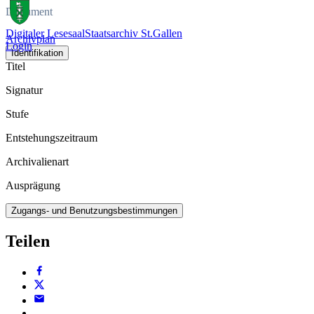
Dokument
Digitaler Lesesaal
Staatsarchiv St.Gallen
Archivplan
Login
Identifikation
Titel
Signatur
Stufe
Entstehungszeitraum
Archivalienart
Ausprägung
Zugangs- und Benutzungsbestimmungen
Teilen