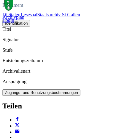
Dokument
Digitaler Lesesaal
Staatsarchiv St.Gallen
Archivplan
Login
Identifikation
Titel
Signatur
Stufe
Entstehungszeitraum
Archivalienart
Ausprägung
Zugangs- und Benutzungsbestimmungen
Teilen