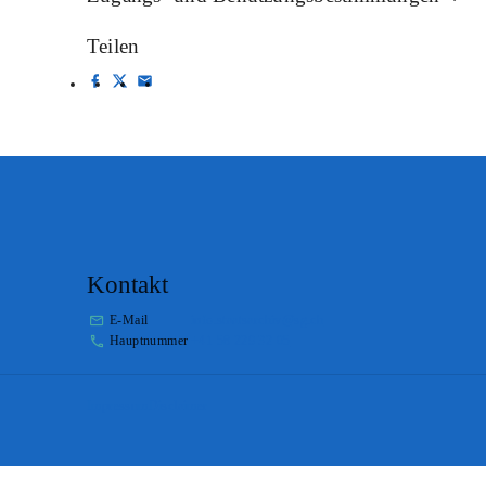
Teilen
Kontakt
E-Mail
info.staatsarchiv@sg.ch
Hauptnummer
+41 58 229 32 05
Impressum
Disclaimer