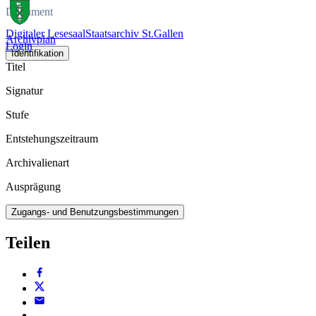
Dokument
Digitaler Lesesaal
Staatsarchiv St.Gallen
Archivplan
Login
Identifikation
Titel
Signatur
Stufe
Entstehungszeitraum
Archivalienart
Ausprägung
Zugangs- und Benutzungsbestimmungen
Teilen