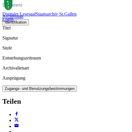
Dokument
Digitaler Lesesaal
Staatsarchiv St.Gallen
Archivplan
Login
Identifikation
Titel
Signatur
Stufe
Entstehungszeitraum
Archivalienart
Ausprägung
Zugangs- und Benutzungsbestimmungen
Teilen