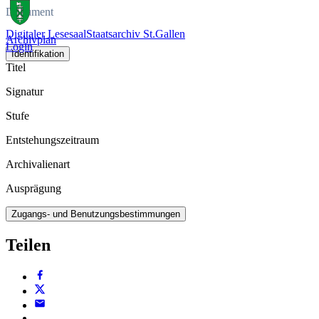
Dokument
Digitaler Lesesaal
Staatsarchiv St.Gallen
Archivplan
Login
Identifikation
Titel
Signatur
Stufe
Entstehungszeitraum
Archivalienart
Ausprägung
Zugangs- und Benutzungsbestimmungen
Teilen