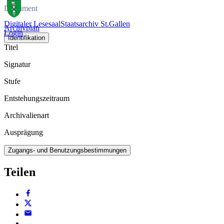
Dokument
Digitaler Lesesaal
Staatsarchiv St.Gallen
Archivplan
Login
Identifikation
Titel
Signatur
Stufe
Entstehungszeitraum
Archivalienart
Ausprägung
Zugangs- und Benutzungsbestimmungen
Teilen