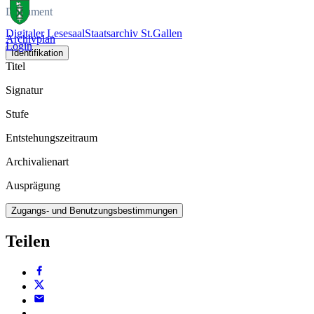
Dokument
Digitaler Lesesaal
Staatsarchiv St.Gallen
Archivplan
Login
Identifikation
Titel
Signatur
Stufe
Entstehungszeitraum
Archivalienart
Ausprägung
Zugangs- und Benutzungsbestimmungen
Teilen